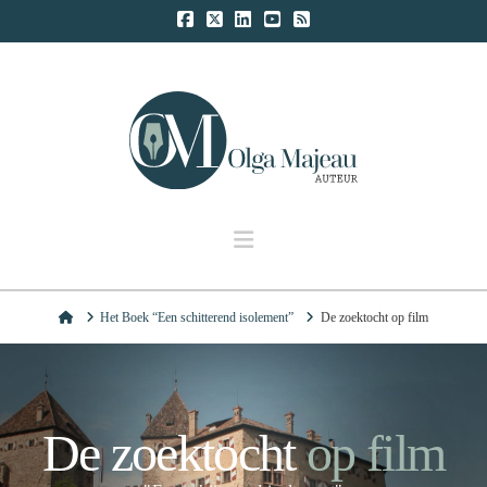
Navigation
Home
Het Boek “Een schitterend isolement”
De zoektocht op film
De zoektocht
op film