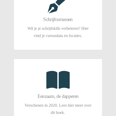
Schrijfcursussen
Wil je je schrijfskills verbeteren? Hier
vind je cursusdata en locaties.
Schrijfcursussen
Wil je je schrijfskills verbeteren? Hier
Cursusdata en locaties
vind je cursusdata en locaties.
Eenzaam, de dapperen
verschijnt zomer 2020. Lees hier meer
over dit boek
Eenzaam, de dapperen
Verschenen in 2020. Lees hier meer over
Lees meer over dit boek
dit boek.