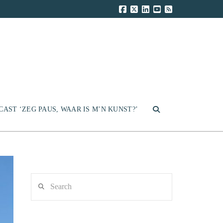
CAST ‘ZEG PAUS, WAAR IS M’N KUNST?’
Search