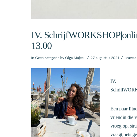
IV. SchrijfWORKSHOP|online
13.00
In
Geen categorie
by Olga Majeau
27 augustus 2021
Leave 
IV.
SchrijfWORKS
Een paar fijn
vriendin die v
vroeg op, stra
vraagt, iets 