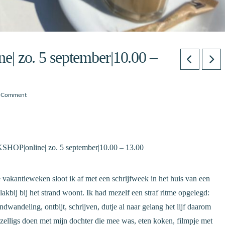
| zo. 5 september|10.00 –
a Comment
HOP|online| zo. 5 september|10.00 – 13.00
e vakantieweken sloot ik af met een schrijfweek in het huis van een
lakbij bij het strand woont. Ik had mezelf een straf ritme opgelegd:
ndwandeling, ontbijt, schrijven, dutje al naar gelang het lijf daarom
gezelligs doen met mijn dochter die mee was, eten koken, filmpje met