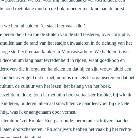
 hoed met platte rand op de bok, moeder met kind aan de borst
en we hen inhaalden, ‘er staat hier vaak file.’
e beren die af en toe de straten van de stad teisteren, over corruptie,
muilen aan de rand van het stadje uitwaaieren in de richting van het
 hoge sterftecijfer aan kanker in Marosvásárhely. We hadden ‘t over
n decennium lang naar tevredenheid in rijden, want goedkoop en
derrovers die in organen handelen en dat hij en zijn vrouw altijd een
ad het over geld dat er niet, nooit is om iets te organiseren en dat het
ltuur, de cultuur van het lezen, het belang van het boek.
iezelfde middag, toen ik met mijn boekvertaalster Emöke, bij wie ik
 kinderen, ouderen: allemaal smachtten ze naar leesvoer bij de vele
htig, was ik er aangenaam door verrast.
 literatuur,’ zei Emöke. Een paar oude, beroemde schrijvers hadden
l laten doorschemeren. ‘En schrijvers hebben het vaak bij het rechte
t enige bescheidenheid.