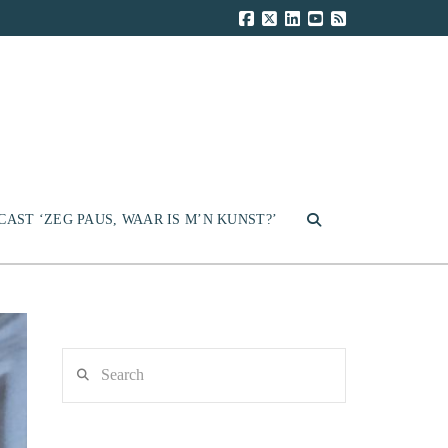
CAST ‘ZEG PAUS, WAAR IS M’N KUNST?’
Search