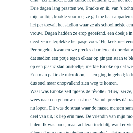
Drie dagen lang praatten we, Emöke en ik, van ’s ochten
mijn ontbijt, kookte voor me, ze gaf me haar apparteme
het per toeval, het stadion waar ze als schoolmeisje e
vrouw. Dagen hadden ze erop geoefend, een doekje in
deed ze me terplekke het pasje voor. ‘Hij keek niet ee
Per ongeluk kwamen we precies daar terecht doordat w
dat stadion een potje tegen elkaar op gingen staan te 
op een plastic stadionstoeltje, merkte Emöke op dat w
Een man pakte de microfoon, … en ging in gebed; ied
dus snel maar onopvallend zien weg te komen.
Waar was Emöke zelf tijdens de révolte? ‘Hier,’ zei ze,
wees naar een gebouw naast me. ‘Vanuit precies dát ra
nu lopen. Dit was de straat waar de massa mensen sam
deel van uit, ik liep erin mee. De vriendin van mijn
halen. Ik was boos, maar achteraf toch blij, want er vi
allemaal nog terug te vinden op youtube’ – dat zou ze me