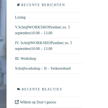
RECENTE BERICHTEN
Lezing
V.SchrijfWORKSHOP|online| zo. 5
september|10.00 – 13.00
IV. SchrijfWORKSHOP|online| zo. 5
september|10.00 – 13.00
III. Workshop
Schrijfworkshop – II – Verkeersbord
RECENTE REACTIES
Willem
op
Don’t goooo