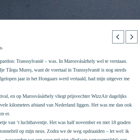
ts
 pardon: Transsylvanië – was. In Marosvásárhely wel te verstaan.
e Târgu Mureș, want de voertaal in Transsylvanië is nog steeds
fgelopen jaar in het Hongaars werd vertaald, had mijn uitgever me
tival, en op Marosvásárhely vliegt prijsvechter WizzAir dagelijks
p vele kilometers afstand van Nederland liggen. Het was me dan ook
m er.
letje van ‘t luchthaventje. Het was half november en met 18 graden
n zonnebril op mijn neus. Zodra we de weg opdraaiden – let wel: ik
et – passeerden we een voor mij niet alledaags vervoermiddel: een