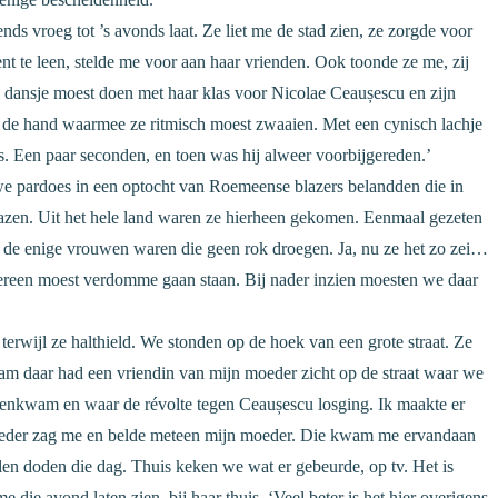
ds vroeg tot ’s avonds laat. Ze liet me de stad zien, ze zorgde voor
nt te leen, stelde me voor aan haar vrienden. Ook toonde ze me, zij
en dansje moest doen met haar klas voor Nicolae Ceaușescu en zijn
 de hand waarmee ze ritmisch moest zwaaien. Met een cynisch lachje
ns. Een paar seconden, en toen was hij alweer voorbijgereden.’
e pardoes in een optocht van Roemeense blazers belandden die in
blazen. Uit het hele land waren ze hierheen gekomen. Eenmaal gezeten
e de enige vrouwen waren die geen rok droegen. Ja, nu ze het zo zei…
ereen moest verdomme gaan staan. Bij nader inzien moesten we daar
 terwijl ze halthield. We stonden op de hoek van een grote straat. Ze
am daar had een vriendin van mijn moeder zicht op de straat waar we
enkwam en waar de révolte tegen Ceaușescu losging. Ik maakte er
 moeder zag me en belde meteen mijn moeder. Die kwam me ervandaan
elen doden die dag. Thuis keken we wat er gebeurde, op tv. Het is
 die avond laten zien, bij haar thuis. ‘Veel beter is het hier overigens