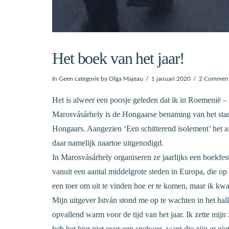
Het boek van het jaar!
In
Geen categorie
by Olga Majeau
1 januari 2020
2 Commen
Het is alweer een poosje geleden dat ik in Roemenië –
Marosvásárhely is de Hongaarse benaming van het stadj
Hongaars. Aangezien ‘Een schitterend isolement’ het a
daar namelijk naartoe uitgenodigd.
In Marosvásárhely organiseren ze jaarlijks een boekfes
vanuit een aantal middelgrote steden in Europa, die o
een toer om uit te vinden hoe er te komen, maar ik kwa
Mijn uitgever István stond me op te wachten in het hal
opvallend warm voor de tijd van het jaar. Ik zette mij
heb het hier niet over een snelweg, want die zijn er ni