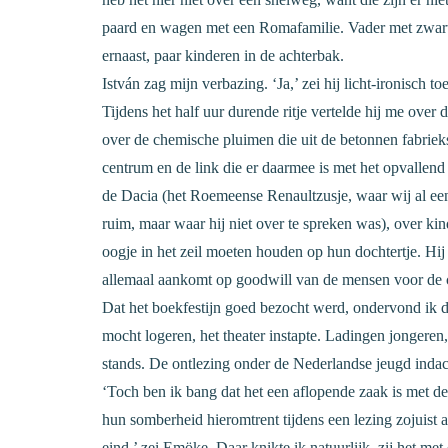
paard en wagen met een Romafamilie. Vader met zwarte
ernaast, paar kinderen in de achterbak.
István zag mijn verbazing. ‘Ja,’ zei hij licht-ironisch to
Tijdens het half uur durende ritje vertelde hij me over d
over de chemische pluimen die uit de betonnen fabrieks
centrum en de link die er daarmee is met het opvallend
de Dacia (het Roemeense Renaultzusje, waar wij al ee
ruim, maar waar hij niet over te spreken was), over kin
oogje in het zeil moeten houden op hun dochtertje. Hij h
allemaal aankomt op goodwill van de mensen voor de cu
Dat het boekfestijn goed bezocht werd, ondervond ik d
mocht logeren, het theater instapte. Ladingen jongeren,
stands. De ontlezing onder de Nederlandse jeugd indac
‘Toch ben ik bang dat het een aflopende zaak is met de
hun somberheid hieromtrent tijdens een lezing zojuist a
eind,’ zei Emöke. Daar knikte ik natuurlijk, zij het me