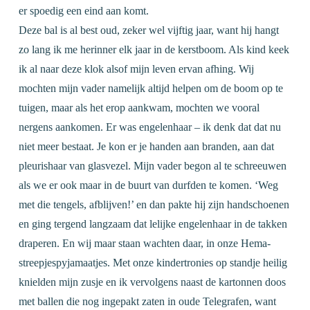
er spoedig een eind aan komt.
Deze bal is al best oud, zeker wel vijftig jaar, want hij hangt
zo lang ik me herinner elk jaar in de kerstboom. Als kind keek
ik al naar deze klok alsof mijn leven ervan afhing. Wij
mochten mijn vader namelijk altijd helpen om de boom op te
tuigen, maar als het erop aankwam, mochten we vooral
nergens aankomen. Er was engelenhaar – ik denk dat dat nu
niet meer bestaat. Je kon er je handen aan branden, aan dat
pleurishaar van glasvezel. Mijn vader begon al te schreeuwen
als we er ook maar in de buurt van durfden te komen. ‘Weg
met die tengels, afblijven!’ en dan pakte hij zijn handschoenen
en ging tergend langzaam dat lelijke engelenhaar in de takken
draperen. En wij maar staan wachten daar, in onze Hema-
streepjespyjamaatjes. Met onze kindertronies op standje heilig
knielden mijn zusje en ik vervolgens naast de kartonnen doos
met ballen die nog ingepakt zaten in oude Telegrafen, want