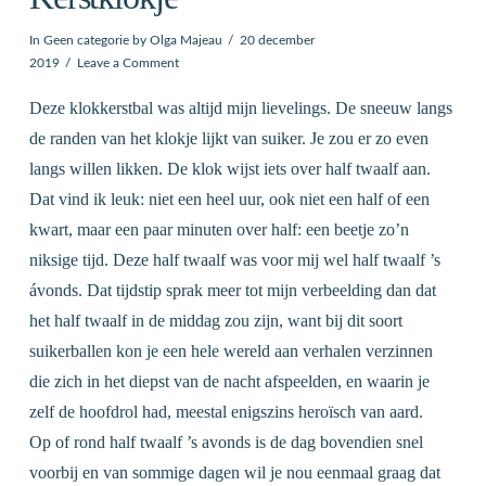
In
Geen categorie
by Olga Majeau
20 december
2019
Leave a Comment
Deze klokkerstbal was altijd mijn lievelings. De sneeuw langs
de randen van het klokje lijkt van suiker. Je zou er zo even
langs willen likken. De klok wijst iets over half twaalf aan.
Dat vind ik leuk: niet een heel uur, ook niet een half of een
kwart, maar een paar minuten over half: een beetje zo’n
niksige tijd. Deze half twaalf was voor mij wel half twaalf ’s
ávonds. Dat tijdstip sprak meer tot mijn verbeelding dan dat
het half twaalf in de middag zou zijn, want bij dit soort
suikerballen kon je een hele wereld aan verhalen verzinnen
die zich in het diepst van de nacht afspeelden, en waarin je
zelf de hoofdrol had, meestal enigszins heroïsch van aard.
Op of rond half twaalf ’s avonds is de dag bovendien snel
voorbij en van sommige dagen wil je nou eenmaal graag dat