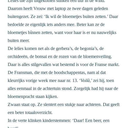
Lelies die zijn uitgekomen stinken een uur in de wind.
Daarom heeft Vrouw met laptop ze twee dagen geleden
buitengezet. Ze zei: ‘Ik wil de bloemetjes buiten zetten.’ Daar
bedoelde ze eigenlijk iets anders mee. Beter kan ze de
bloemetjes bínnen zetten, want voor haar is er nu nauwelijks
buiten meer.
De lelies komen net als de gerbera’s, de begonia’s, de
orchideeën, de bonsai en de rozen van de bloemenveiling.
Daar is alles stilgevallen wat bestemd is voor de Franse markt.
De Fransman, die met de boodschappentas, nam al dat
kleurrijks vorige week mee naar nr. 13. ‘
Voilà
,’ zei hij, toen
alles eenmaal in de achtertuin stond. Zorgelijk had hij naar de
bloemenpracht staan kijken.
Zwaan staat op. Ze slentert een stukje naar achteren. Dat geeft
een beter totaaloverzicht.
In de verte klinken kinderstemmen: ‘Daar! Een beer, een