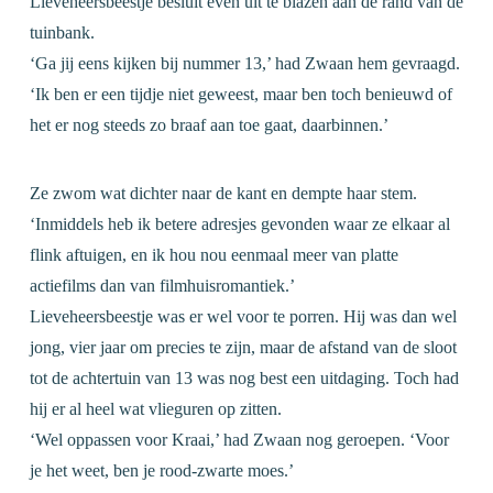
Lieveheersbeestje besluit even uit te blazen aan de rand van de
tuinbank.
‘Ga jij eens kijken bij nummer 13,’ had Zwaan hem gevraagd.
‘Ik ben er een tijdje niet geweest, maar ben toch benieuwd of
het er nog steeds zo braaf aan toe gaat, daarbinnen.’
Ze zwom wat dichter naar de kant en dempte haar stem.
‘Inmiddels heb ik betere adresjes gevonden waar ze elkaar al
flink aftuigen, en ik hou nou eenmaal meer van platte
actiefilms dan van filmhuisromantiek.’
Lieveheersbeestje was er wel voor te porren. Hij was dan wel
jong, vier jaar om precies te zijn, maar de afstand van de sloot
tot de achtertuin van 13 was nog best een uitdaging. Toch had
hij er al heel wat vlieguren op zitten.
‘Wel oppassen voor Kraai,’ had Zwaan nog geroepen. ‘Voor
je het weet, ben je rood-zwarte moes.’