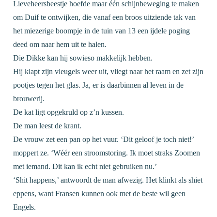
Lieveheersbeestje hoefde maar één schijnbeweging te maken
om Duif te ontwijken, die vanaf een broos uitziende tak van
het miezerige boompje in de tuin van 13 een ijdele poging
deed om naar hem uit te halen.
Die Dikke kan hij sowieso makkelijk hebben.
Hij klapt zijn vleugels weer uit, vliegt naar het raam en zet zijn
pootjes tegen het glas. Ja, er is daarbinnen al leven in de
brouwerij.
De kat ligt opgekruld op z’n kussen.
De man leest de krant.
De vrouw zet een pan op het vuur. ‘Dit geloof je toch niet!’
moppert ze. ‘Wéér een stroomstoring. Ik moet straks Zoomen
met iemand. Dit kan ik echt niet gebruiken nu.’
‘Shit happens,’ antwoordt de man afwezig. Het klinkt als shiet
eppens, want Fransen kunnen ook met de beste wil geen
Engels.