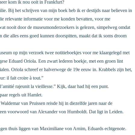
eer kom ik nou ooit in Frankfurt?
e. Bij het schrijven van mijn boek heb ik er destijds naar believen in
die relevante informatie voor me konden bevatten, voor me
gt wat nooit door de museumonderzoekers is gelezen, simpelweg omdat
ijn die alles eens goed kunnen doorspitten, maakt dat ik soms droom
useum op mijn verzoek twee notitieboekjes voor me klaargelegd met
gese Eduard Oriola. Een zwart lederen boekje, met een groen lint
tialen. Oriola schreef er halverwege de 19e eeuw in. Krabbels zijn het,
 il fait croire à tout.”
’amitié rajeunit la vieillesse.” Kijk, daar had hij een punt.
paar regels uit Hamlet.
 Waldemar van Pruissen reisde hij in diezelfde jaren naar de
 een voorwoord van Alexander von Humboldt. Dat ligt in Leiden.
ingen thuis liggen van Maximiliane von Arnim, Eduards echtgenote.