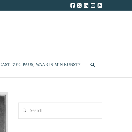
CAST ‘ZEG PAUS, WAAR IS M’N KUNST?’
Search