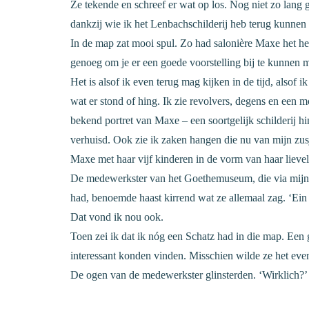
Ze tekende en schreef er wat op los. Nog niet zo lan
dankzij wie ik het Lenbachschilderij heb terug kunnen
In de map zat mooi spul. Zo had salonière Maxe het hel
genoeg om je er een goede voorstelling bij te kunnen 
Het is alsof ik even terug mag kijken in de tijd, alsof 
wat er stond of hing. Ik zie revolvers, degens en een
bekend portret van Maxe – een soortgelijk schilderij 
verhuisd. Ook zie ik zaken hangen die nu van mijn zusj
Maxe met haar vijf kinderen in de vorm van haar lieveli
De medewerkster van het Goethemuseum, die via mijn t
had, benoemde haast kirrend wat ze allemaal zag. ‘Ein S
Dat vond ik nou ook.
Toen zei ik dat ik nóg een Schatz had in die map. Een g
interessant konden vinden. Misschien wilde ze het even
De ogen van de medewerkster glinsterden. ‘Wirklich?’ 