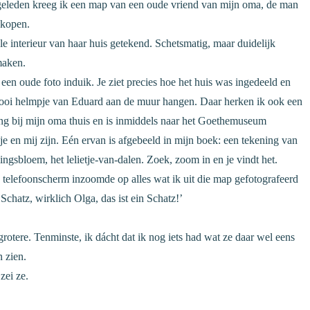
g geleden kreeg ik een map van een oude vriend van mijn oma, de man
 kopen.
e interieur van haar huis getekend. Schetsmatig, maar duidelijk
maken.
ik een oude foto induik. Je ziet precies hoe het huis was ingedeeld en
 mooi helmpje van Eduard aan de muur hangen. Daar herken ik ook een
hing bij mijn oma thuis en is inmiddels naar het Goethemuseum
e en mij zijn. Eén ervan is afgebeeld in mijn boek: een tekening van
ngsbloem, het lelietje-van-dalen. Zoek, zoom in en je vindt het.
elefoonscherm inzoomde op alles wat ik uit die map gefotografeerd
chatz, wirklich Olga, das ist ein Schatz!’
rotere. Tenminste, ik dácht dat ik nog iets had wat ze daar wel eens
 zien.
zei ze.