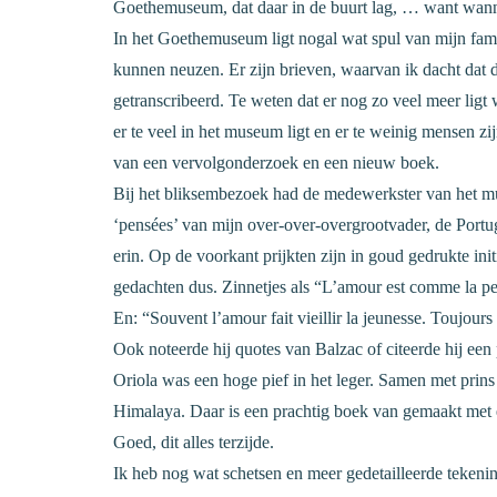
Goethemuseum, dat daar in de buurt lag, … want wann
In het Goethemuseum ligt nogal wat spul van mijn famili
kunnen neuzen. Er zijn brieven, waarvan ik dacht dat 
getranscribeerd. Te weten dat er nog zo veel meer li
er te veel in het museum ligt en er te weinig mensen z
van een vervolgonderzoek en een nieuw boek.
Bij het bliksembezoek had de medewerkster van het m
‘pensées’ van mijn over-over-overgrootvader, de Portu
erin. Op de voorkant prijkten zijn in goud gedrukte ini
gedachten dus. Zinnetjes als “L’amour est comme la peur:
En: “Souvent l’amour fait vieillir la jeunesse. Toujours l
Ook noteerde hij quotes van Balzac of citeerde hij een 
Oriola was een hoge pief in het leger. Samen met prins
Himalaya. Daar is een prachtig boek van gemaakt met
Goed, dit alles terzijde.
Ik heb nog wat schetsen en meer gedetailleerde teken