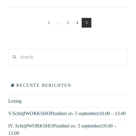
1
...
3
4
5
VIEW POST
Search
RECENTE BERICHTEN
Lezing
V.SchrijfWORKSHOP|online| zo. 5 september|10.00 – 13.00
IV. SchrijfWORKSHOP|online| zo. 5 september|10.00 –
13.00