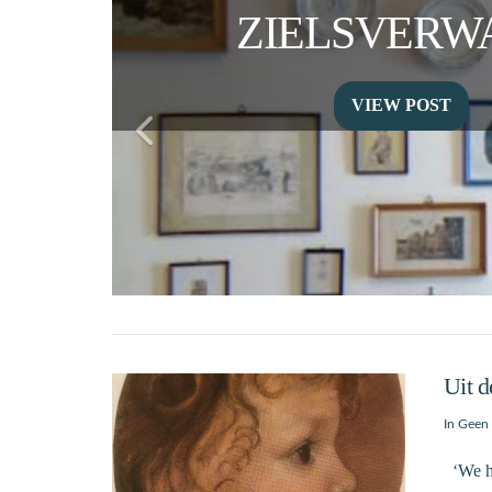
ZIELSVERW
VIEW POST
Uit d
In
Geen 
‘We he