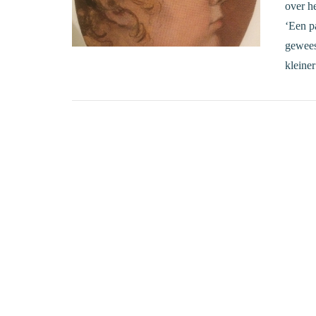
over h
‘Een pa
gewees
kleine
VIEW POST