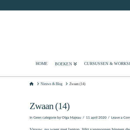
HOME
CURSUSSEN & WORKS
BOEKEN
Home
Nieuws & Blog
Zwaan (14)
Zwaan (14)
In
Geen categorie
by Olga Majeau
11 april 2020
Leave a Co
Vrouw, nu weer met laptop, lijkt vanmorgen binnen de b