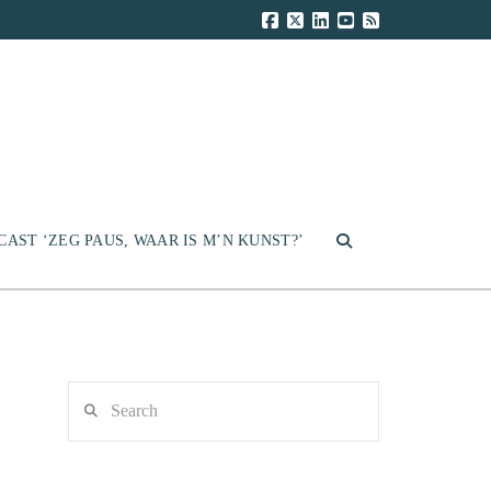
CAST ‘ZEG PAUS, WAAR IS M’N KUNST?’
Search