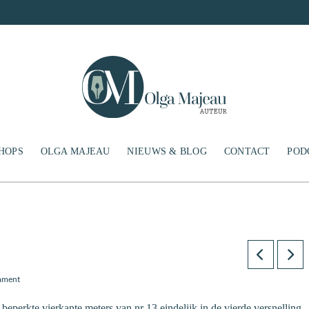
HOPS
OLGA MAJEAU
NIEUWS & BLOG
CONTACT
POD
mment
eperkte vierkante meters van nr 13 eindelijk in de vierde versnelling